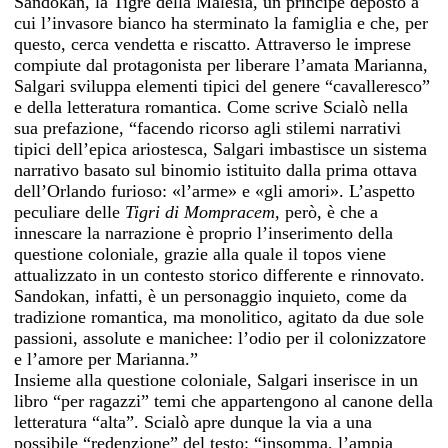
Sandokan, la Tigre della Malesia, un principe deposto a
cui l’invasore bianco ha sterminato la famiglia e che, per
questo, cerca vendetta e riscatto. Attraverso le imprese
compiute dal protagonista per liberare l’amata Marianna,
Salgari sviluppa elementi tipici del genere “cavalleresco”
e della letteratura romantica. Come scrive Scialò nella
sua prefazione, “facendo ricorso agli stilemi narrativi
tipici dell’epica ariostesca, Salgari imbastisce un sistema
narrativo basato sul binomio istituito dalla prima ottava
dell’Orlando furioso: «l’arme» e «gli amori». L’aspetto
peculiare delle
Tigri di Mompracem
, però, è che a
innescare la narrazione è proprio l’inserimento della
questione coloniale, grazie alla quale il topos viene
attualizzato in un contesto storico differente e rinnovato.
Sandokan, infatti, è un personaggio inquieto, come da
tradizione romantica, ma monolitico, agitato da due sole
passioni, assolute e manichee: l’odio per il colonizzatore
e l’amore per Marianna.”
Insieme alla questione coloniale, Salgari inserisce in un
libro “per ragazzi” temi che appartengono al canone della
letteratura “alta”. Scialò apre dunque la via a una
possibile “redenzione” del testo: “insomma, l’ampia