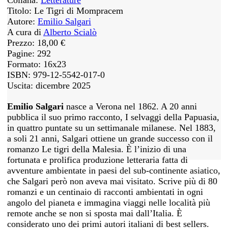
Collana:
Letterature
Titolo: Le Tigri di Mompracem
Autore:
Emilio Salgari
A cura di
Alberto Scialò
Prezzo: 18,00 €
Pagine: 292
Formato: 16x23
ISBN: 979-12-5542-017-0
Uscita: dicembre 2025
Emilio Salgari
nasce a Verona nel 1862. A 20 anni
pubblica il suo primo racconto, I selvaggi della Papuasia,
in quattro puntate su un settimanale milanese. Nel 1883,
a soli 21 anni, Salgari ottiene un grande successo con il
romanzo Le tigri della Malesia. È l’inizio di una
fortunata e prolifica produzione letteraria fatta di
avventure ambientate in paesi del sub-continente asiatico,
che Salgari però non aveva mai visitato. Scrive più di 80
romanzi e un centinaio di racconti ambientati in ogni
angolo del pianeta e immagina viaggi nelle località più
remote anche se non si sposta mai dall’Italia. È
considerato uno dei primi autori italiani di best sellers.