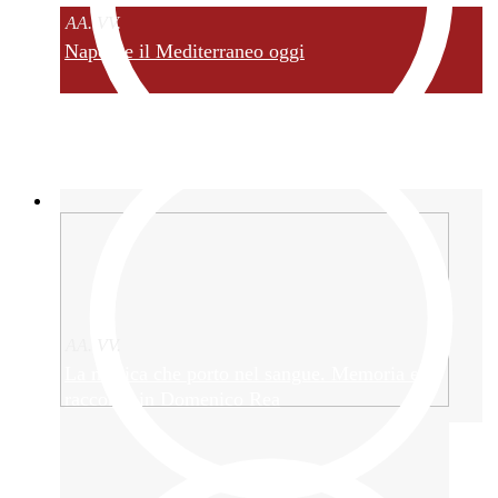
AA. VV.
Napoli e il Mediterraneo oggi
AA. VV.
La musica che porto nel sangue. Memoria e
racconto in Domenico Rea