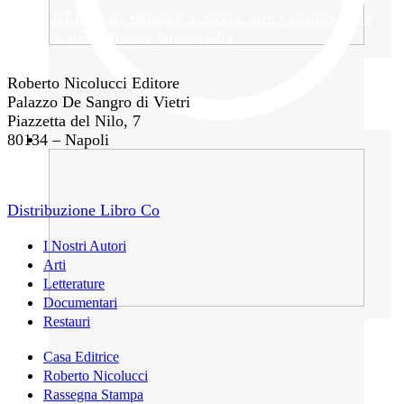
KEPÌ. Sala museale di storia, arte e cultura della
Scuola Militare Nunziatella
Roberto Nicolucci Editore
Palazzo De Sangro di Vietri
Piazzetta del Nilo, 7
80134 – Napoli
Distribuzione Libro Co
I Nostri Autori
Arti
Letterature
Documentari
Restauri
Casa Editrice
Roberto Nicolucci
Rassegna Stampa