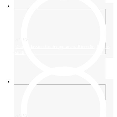
AA. VV.
Dante Classico Contemporaneo. Ricerche, letture,
studi
AA. VV.